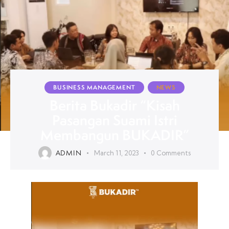
BUSINESS MANAGEMENT
NEWS
Berita Bukadir “Kisah
Pasangan Suami Istri
Membangun BUKADIR”
ADMIN
March 11, 2023
0
Comments