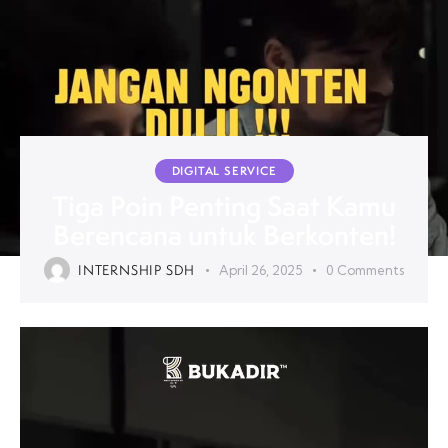
DIGITAL SERVICE
Tiga Poin Penting Saat Kamu
Berencana untuk Berkonten!
INTERNSHIP SDH
April 26, 2025
0
Comments