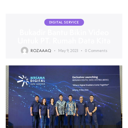
DIGITAL SERVICE
Bukadir Bantu Bikin Video
Untuk PT. Rumah Data Kita
ROZAAAQ
May 9, 2023
0
Comments