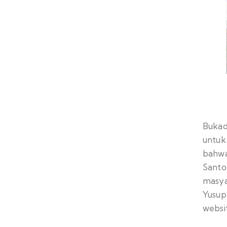
Bukad
untuk
bahwa 
Santo
masya
Yusup
websit