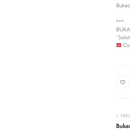
Bukad
***
BUKA
“Solu
Con
PRE
Bukad