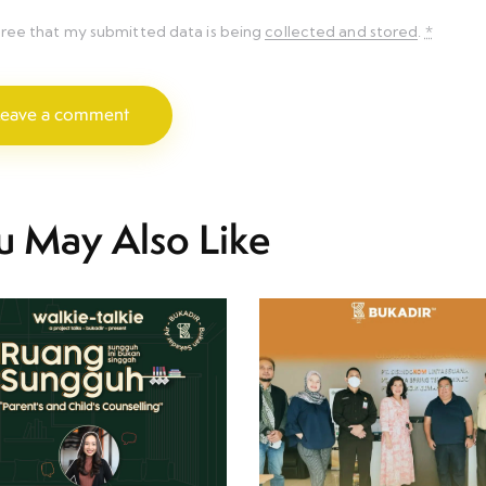
gree that my submitted data is being
collected and stored
.
*
u May Also Like