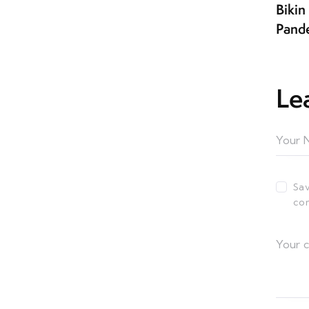
Bikin
Pand
Le
Sav
co