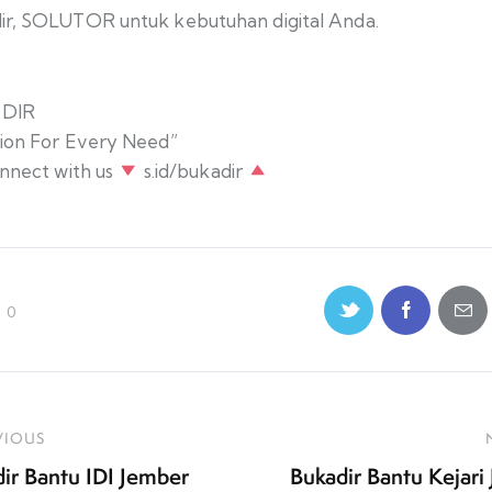
ir, SOLUTOR untuk kebutuhan digital Anda.
DIR
tion For Every Need”
nect with us
s.id/bukadir
0
VIOUS
ir Bantu IDI Jember
Bukadir Bantu Kejari 