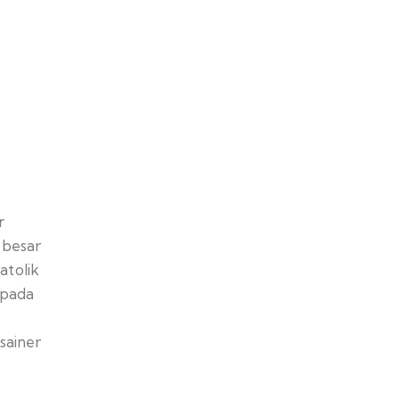
r
 besar
atolik
epada
sainer