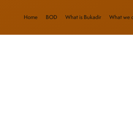
Home
BOD
What is Bukadir
What we o